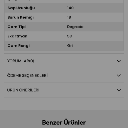
Sap Uzunluğu
140
Burun Kemiği
18
Cam Tipi
Degrade
Ekartman
53
Cam Rengi
Gri
YORUMLAR
(0)
ÖDEME SEÇENEKLERI
ÜRÜN ÖNERILERI
Benzer Ürünler