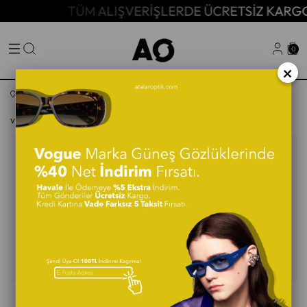
TÜM ALIŞVERİŞLERDE ÜCRETSİZ KARGO!
0
×
Anasayfa
Kadın Güneş Gözlüğü
VOGUE 0VO5641SU W44/8G 53 Kadın Güneş Gözlüğü