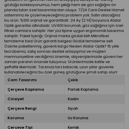
gözlüğü koleksiyonumuz, hem şıklığı hem de göz sağlığını ön
planda tutan özel tasarımlardan oluşur. 7/24 Canlı Destek Hizmet
sistemimiz ile çözemeyeceğimiz problem yok. Satın alacağınız
bu ürün: %100 orijinal ve garantilidir. 24 Ay (2 Yıl) boyunca Atalar
Optik garantisi altındadır. UV400 korumalı, göz sağlığınız için özel
filtreli camlara sahiptir. Her yüz tipine uygun ergonomik tasarıma
sahiptir. Paket İçeriği: Orijinal marka gözlük kılıfı Mikrofiber
temizleme bezi Ürün garanti belgesi Gözlük temizleme seti
Özenle paketlenmiş, güvenli kargo Neden Atalar Optik? 15 yıllık
tecrübemiz, satış sonrası destek anlayışımız ve müşteri
memnuniyetine verdiğimiz önemle, alışverişlerinizde güveni her
zaman paranın önünde tutuyoruz. Ürünlerimizde kalite ve
şeffaflık ilkemizdir. Tarzınıza tarz katacak, uzun yıllar güvenle
kullanabileceğiniz bu özel güneş gözlüğüne şimdi sahip olun!
Cam Tasarımı
Çekik
Çerçeve Kaplama
Parlak Kaplama
Cinsiyet
Kadın
Çerçeve Rengi
Siyah
Koruma
Uv Koruma
Çerçeve Tipi
Kemik