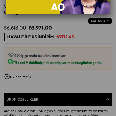
VOGUE 0VO5641SU W44/8G 53 Kadın Güneş
Gözlüğü
%
40
İndirim
₺6.618,00
₺3.971,00
HAVALE ILE %5 İNDIRIM
₺3772,45
49
kişi
şu anda bu ürünü inceliyor.
11 saat 9 dakika
içinde sipariş verirseniz
bugün
kargoda.
UV Koruma
ÜRÜN ÖZELLIKLERI
Atalar Optik olarak 15 yılı aşkın süredir müşterilerimize en kaliteli
gözlükleri, en güvenilir hizmet anlayışıyla sunuyoruz. Güneş