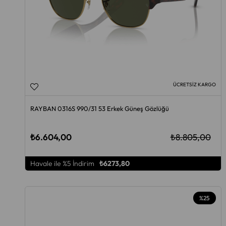
ÜCRETSIZ KARGO
RAYBAN 0316S 990/31 53 Erkek Güneş Gözlüğü
₺6.604,00
₺8.805,00
Havale ile %5 İndirim
₺6273,80
%25