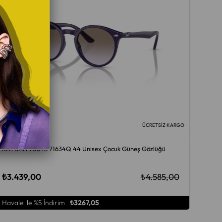
ÜCRETSIZ KARGO
RAYBAN 9064S 71634Q 44 Unisex Çocuk Güneş Gözlüğü
₺3.439,00
₺4.585,00
Havale ile %5 İndirim
₺3267,05