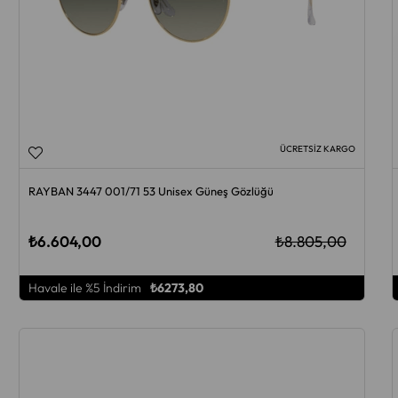
ÜCRETSIZ KARGO
RAYBAN 3447 001/71 53 Unisex Güneş Gözlüğü
₺6.604,00
₺8.805,00
Havale ile %5 İndirim
₺6273,80