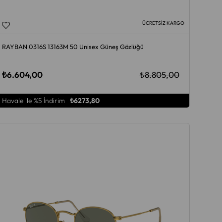
ÜCRETSIZ KARGO
RAYBAN 0316S 13163M 50 Unisex Güneş Gözlüğü
₺6.604,00
₺8.805,00
Havale ile %5 İndirim
₺6273,80