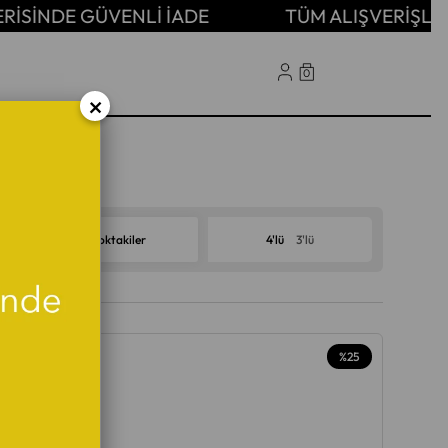
 İADE
TÜM ALIŞVERİŞLERDE ÜCRETSİZ KA
0
×
4'lü
3'lü
)
Stoktakiler
%25