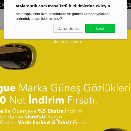
KSİT FIRSATI!
7 GÜN İÇERİSİNDE GÜVENLİ
atalaroptik.com masaüstü bildirimlerine ekleyin.
atalaroptik.com özel fırsatlardan ve güncel kampanyalardan
haberiniz olsun ister misiniz?
Daha Sonra
Evet
yata Göre (Azalan)
Ürün Adına Göre (A>Z)
Ürün Adına Göre (Z<A
%25