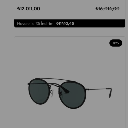
₺12.011,00
₺16.014,00
Havale ile %5 İndirim
₺11410,45
%25