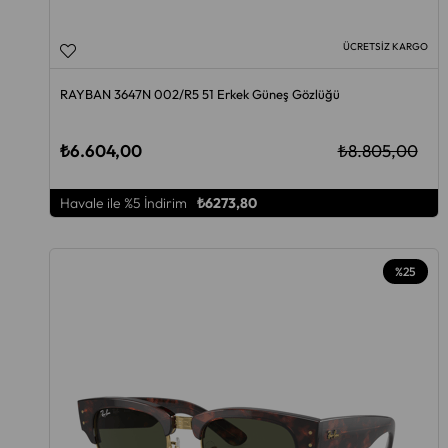
ÜCRETSIZ KARGO
RAYBAN 3647N 002/R5 51 Erkek Güneş Gözlüğü
₺6.604,00
₺8.805,00
Havale ile %5 İndirim
₺6273,80
%25