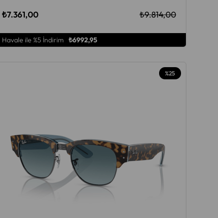
₺7.361,00
₺9.814,00
Havale ile %5 İndirim
₺6992,95
%25