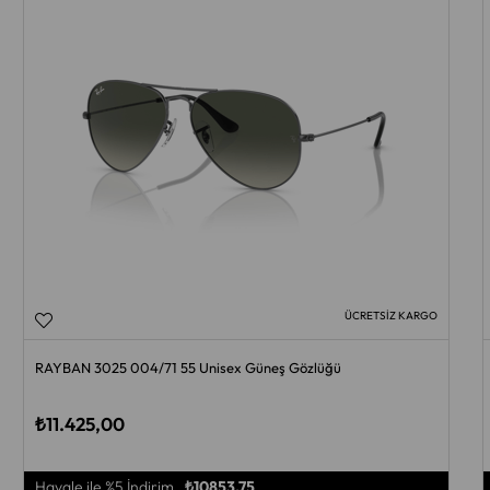
ÜCRETSIZ KARGO
RAYBAN 3025 004/71 55 Unisex Güneş Gözlüğü
₺11.425,00
Havale ile %5 İndirim
₺10853,75