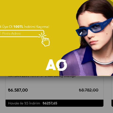
ÜCRETSIZ KARGO
RAYBAN 2205 901/31 57 Erkek Güneş Gözlüğü
₺6.587,00
₺8.782,00
Havale ile %5 İndirim
₺6257,65