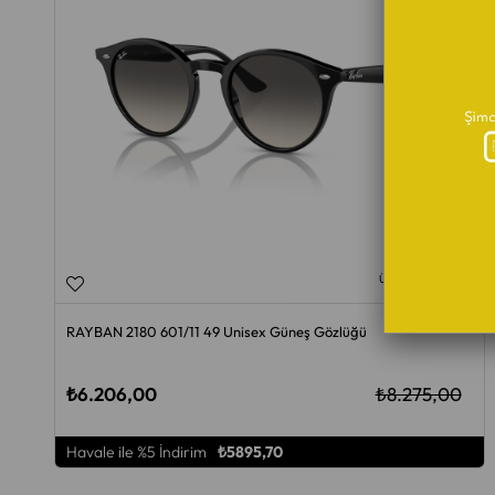
ÜCRETSIZ KARGO
RAYBAN 2180 601/11 49 Unisex Güneş Gözlüğü
₺6.206,00
₺8.275,00
Havale ile %5 İndirim
₺5895,70