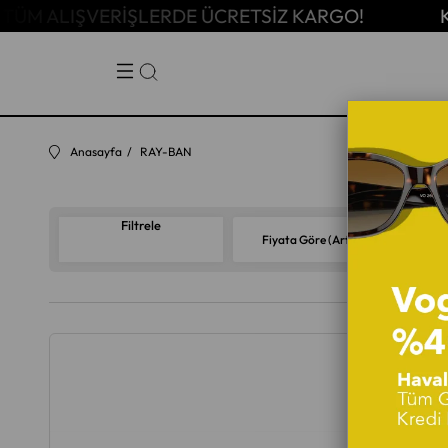
RDE ÜCRETSİZ KARGO!
KREDİ KARTINA 9 TA
Anasayfa
RAY-BAN
Filtrele
Fiyata Göre (Artan)
Fi
%25