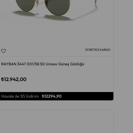
ÜCRETSIZ KARGO
RAYBAN 3447 001/58 50 Unisex Güneş Gözlüğü
₺12.942,00
Havale ile %5 İndirim
₺12294,90