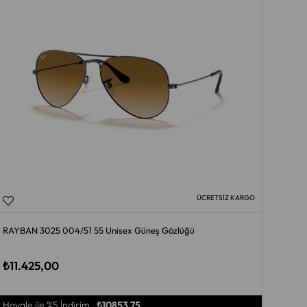
ÜCRETSIZ KARGO
RAYBAN 3025 004/51 55 Unisex Güneş Gözlüğü
₺11.425,00
Havale ile %5 İndirim
₺10853,75