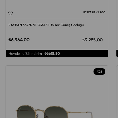
ÜCRETSIZ KARGO
RAYBAN 3647N 91233M 51 Unisex Güneş Gözlüğü
₺6.964,00
₺9.285,00
Havale ile %5 İndirim
₺6615,80
%25