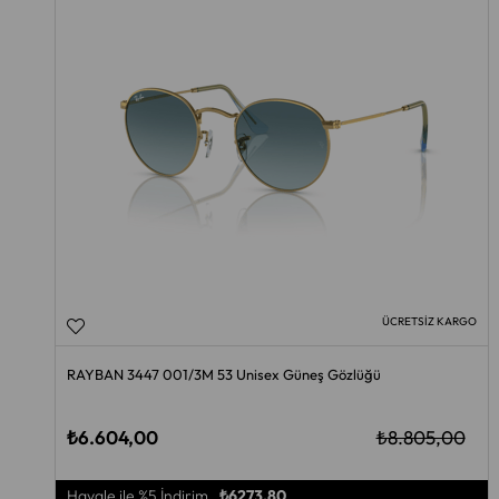
ÜCRETSIZ KARGO
RAYBAN 3447 001/3M 53 Unisex Güneş Gözlüğü
₺6.604,00
₺8.805,00
Havale ile %5 İndirim
₺6273,80