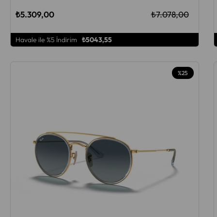
₺5.309,00
₺7.078,00
Havale ile %5 İndirim
₺5043,55
%25