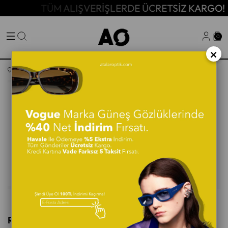
TÜM ALIŞVERİŞLERDE ÜCRETSİZ KARGO!
0
×
Anasayfa
Erkek Güneş Gözlüğü
RAYBAN 0RB3715M 58 Erkek Güneş Gözlüğü
RAYBAN 0RB3715M 58 Erkek Güneş Gözlüğü