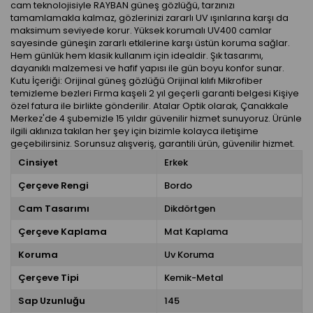
cam teknolojisiyle RAYBAN güneş gözlüğü, tarzınızı
tamamlamakla kalmaz, gözlerinizi zararlı UV ışınlarına karşı da
maksimum seviyede korur. Yüksek korumalı UV400 camlar
sayesinde güneşin zararlı etkilerine karşı üstün koruma sağlar.
Hem günlük hem klasik kullanım için idealdir. Şık tasarımı,
dayanıklı malzemesi ve hafif yapısı ile gün boyu konfor sunar.
Kutu İçeriği: Orijinal güneş gözlüğü Orijinal kılıfı Mikrofiber
temizleme bezleri Firma kaşeli 2 yıl geçerli garanti belgesi Kişiye
özel fatura ile birlikte gönderilir. Atalar Optik olarak, Çanakkale
Merkez'de 4 şubemizle 15 yıldır güvenilir hizmet sunuyoruz. Ürünle
ilgili aklınıza takılan her şey için bizimle kolayca iletişime
geçebilirsiniz. Sorunsuz alışveriş, garantili ürün, güvenilir hizmet.
Cinsiyet
Erkek
Çerçeve Rengi
Bordo
Cam Tasarımı
Dikdörtgen
Çerçeve Kaplama
Mat Kaplama
Koruma
Uv Koruma
Çerçeve Tipi
Kemik-Metal
Sap Uzunluğu
145