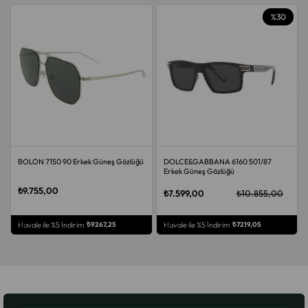
%30
LON 7150 90 Erkek Güneş Gözlüğü
DOLCE&GABBANA 6160 501/87
BEN.X 
Erkek Güneş Gözlüğü
Gözlüğ
9.755,00
₺7.599,00
₺10.855,00
₺1.69
ÜCRETSIZ KARGO
ÜCRETSIZ KARGO
vale ile %5 İndirim
₺9267,25
Havale ile %5 İndirim
₺7219,05
Havale 