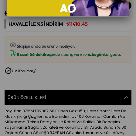
%
25
İndirim
₺16.015,00
₺12.011,00
HAVALE ILE %5 İNDIRIM
₺11410,45
5
kişi
şu anda bu ürünü inceliyor.
8 saat 56 dakika
içinde sipariş verirseniz
bugün
kargoda.
UV Koruma
ÜRÜN ÖZELLIKLERI
Ray-Ban 3715M F02087 58 Güneş Gözlüğü, Hem Sportif Hem De
Klasik Şıklığı Çizgilerinde Barındırır. Uv400 Korumalı Camları Ve
Mükemmel Teknik Detayları İle Rahat Ve Kaliteli Bir Deneyim
Yaşamanızı Sağlar. Zarafeti ve Korumayı Bir Arada Sunan %100
Orijinal Güneş Gözlüğü RAYBAN Göz alıcı tasarımı ve üst düzey