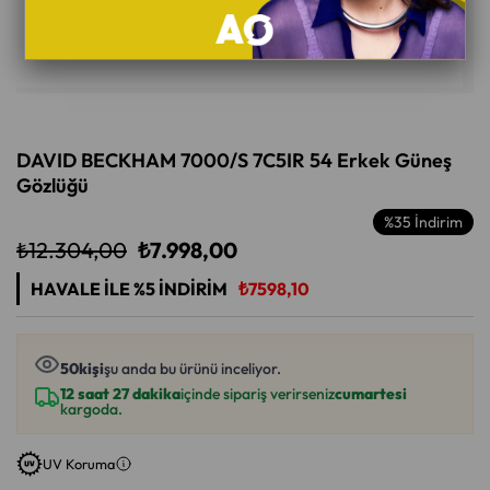
DAVID BECKHAM 7000/S 7C5IR 54 Erkek Güneş
Gözlüğü
%
35
İndirim
₺12.304,00
₺7.998,00
HAVALE ILE %5 İNDIRIM
₺7598,10
50
kişi
şu anda bu ürünü inceliyor.
12 saat 27 dakika
içinde sipariş verirseniz
cumartesi
kargoda.
UV Koruma