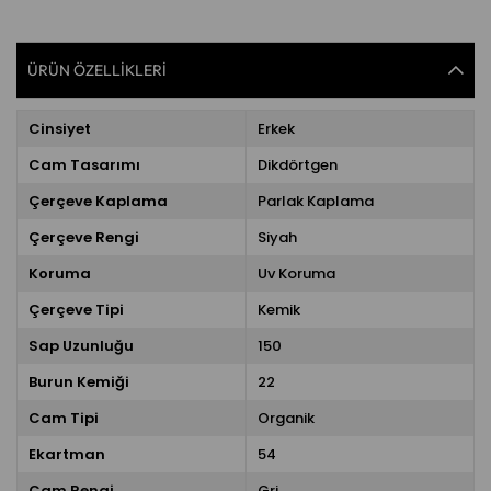
ÜRÜN ÖZELLIKLERI
Cinsiyet
Erkek
Cam Tasarımı
Dikdörtgen
Çerçeve Kaplama
Parlak Kaplama
Çerçeve Rengi
Siyah
Koruma
Uv Koruma
Çerçeve Tipi
Kemik
Sap Uzunluğu
150
Burun Kemiği
22
Cam Tipi
Organik
Ekartman
54
Cam Rengi
Gri