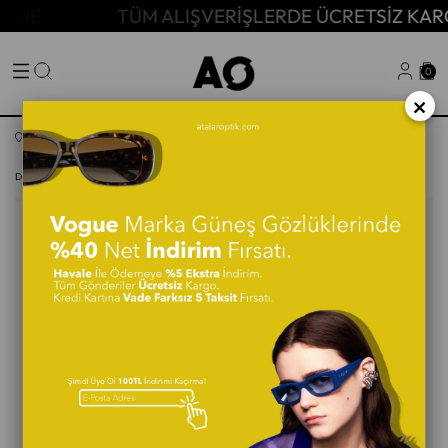
E
TÜM ALIŞVERİŞLERDE ÜCRETSİZ KARGO!
0
×
Anasayfa
Erkek Güneş Gözlüğü
DAVID BECKHAM 7000/S 7C5IR 54 Erkek Güneş Gözlüğü