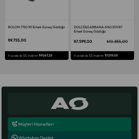
BOLON 7150 90 Erkek Güneş Gözlüğü
DOLCE&GABBANA 6160 501/87
Erkek Güneş Gözlüğü
₺9.755,00
₺7.599,00
₺10.855,00
ÜCRETSIZ KARGO
ÜCRETSIZ KARGO
Havale ile %5 İndirim
₺9267,25
Havale ile %5 İndirim
₺7219,05
Müşteri Hizmetleri
WhatsApp Destek